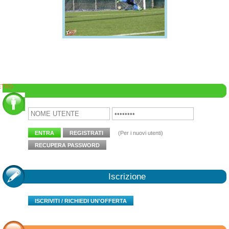
ETRO
Area Clienti
ENTRA
REGISTRATI
(Per i nuovi utenti)
RECUPERA PASSWORD
Iscrizione
ISCRIVITI / RICHIEDI UN'OFFERTA