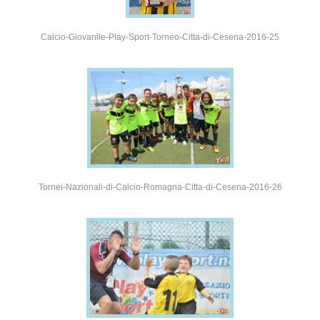
Calcio-Giovanile-Play-Sport-Torneo-Citta-di-Cesena-2016-25
Tornei-Nazionali-di-Calcio-Romagna-Citta-di-Cesena-2016-26