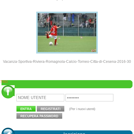
Vacanza-Sportiva-Riviera-Romagnola-Calcio-Torneo-Citta-di-Cesena-2016-30
ETRO
Area Clienti
ENTRA
REGISTRATI
(Per i nuovi utenti)
RECUPERA PASSWORD