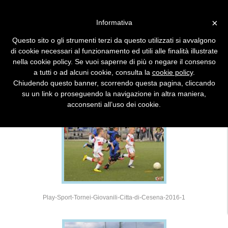
×
Informativa
Questo sito o gli strumenti terzi da questo utilizzati si avvalgono
DETTAGLIO TORNEO FOTO
di cookie necessari al funzionamento ed utili alle finalità illustrate
nella cookie policy. Se vuoi saperne di più o negare il consenso
a tutti o ad alcuni cookie, consulta la
cookie policy
.
2016 - 17° TORNEO CITTA' DI CESENA
Chiudendo questo banner, scorrendo questa pagina, cliccando
su un link o proseguendo la navigazione in altra maniera,
acconsenti all’uso dei cookie.
Play-Sport-Tornei-Giovanili-Citta-di-Cesena-2016-1