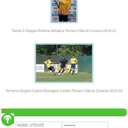
Tornei-2-Giugno-Riviera-Adriatica-Torneo-Citta-di-Cesena-2014-21
Tornei-a-Giugno-Calcio-Romagna-Centro-Torneo-Citta-di-Cesena-2014-22
ETRO
Area Clienti