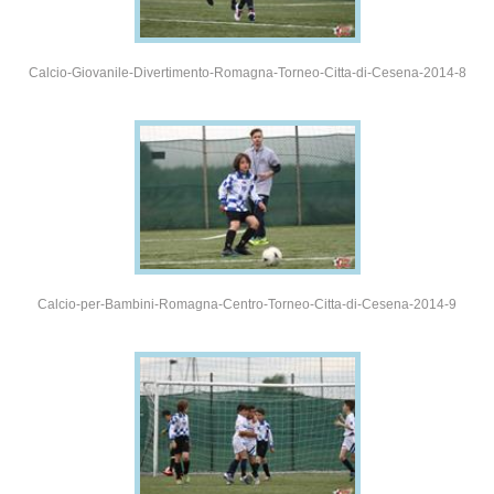
Calcio-Giovanile-Divertimento-Romagna-Torneo-Citta-di-Cesena-2014-8
Calcio-per-Bambini-Romagna-Centro-Torneo-Citta-di-Cesena-2014-9