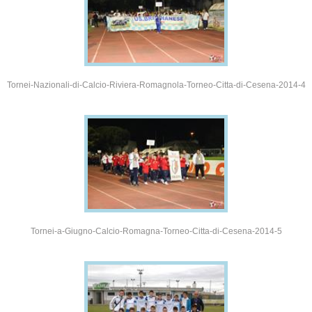
Tornei-Nazionali-di-Calcio-Riviera-Romagnola-Torneo-Citta-di-Cesena-2014-4
Tornei-a-Giugno-Calcio-Romagna-Torneo-Citta-di-Cesena-2014-5