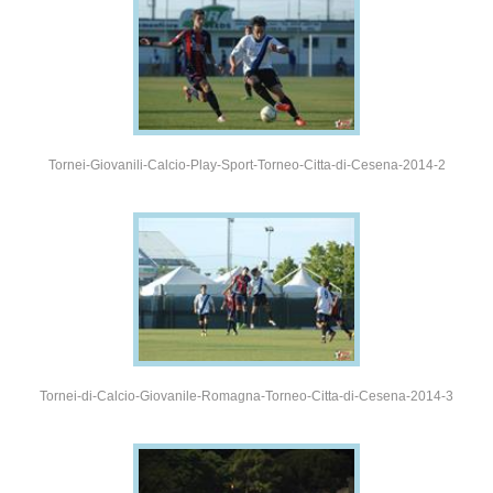
Tornei-Giovanili-Calcio-Play-Sport-Torneo-Citta-di-Cesena-2014-2
Tornei-di-Calcio-Giovanile-Romagna-Torneo-Citta-di-Cesena-2014-3