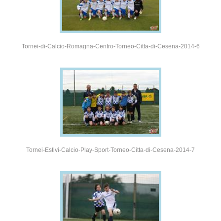
Tornei-di-Calcio-Romagna-Centro-Torneo-Citta-di-Cesena-2014-6
Tornei-Estivi-Calcio-Play-Sport-Torneo-Citta-di-Cesena-2014-7