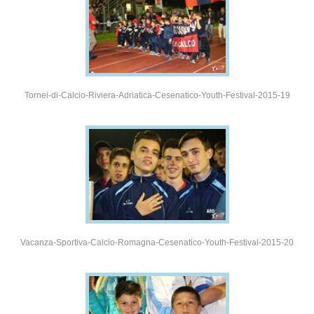
Tornei-di-Calcio-Riviera-Adriatica-Cesenatico-Youth-Festival-2015-19
Vacanza-Sportiva-Calcio-Romagna-Cesenatico-Youth-Festival-2015-20