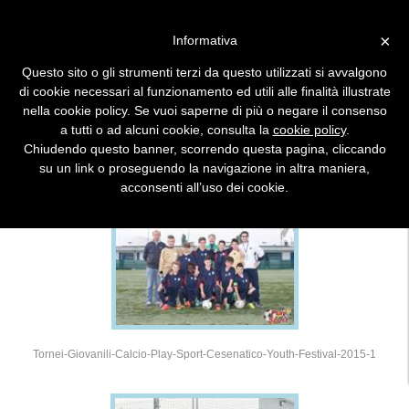
×
Informativa
Questo sito o gli strumenti terzi da questo utilizzati si avvalgono
DETTAGLIO TORNEO FOTO
di cookie necessari al funzionamento ed utili alle finalità illustrate
nella cookie policy. Se vuoi saperne di più o negare il consenso
a tutti o ad alcuni cookie, consulta la
cookie policy
.
2015 - 13° CESENATICO YOUTH FESTIVAL
Chiudendo questo banner, scorrendo questa pagina, cliccando
su un link o proseguendo la navigazione in altra maniera,
acconsenti all’uso dei cookie.
Tornei-Giovanili-Calcio-Play-Sport-Cesenatico-Youth-Festival-2015-1