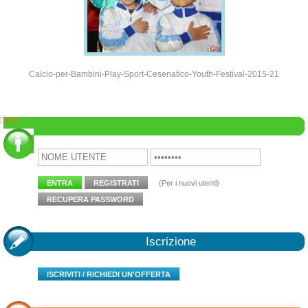
Calcio-per-Bambini-Play-Sport-Cesenatico-Youth-Festival-2015-21
ETRO
Area Clienti
ENTRA
REGISTRATI
(Per i nuovi utenti)
RECUPERA PASSWORD
Iscrizione
ISCRIVITI / RICHIEDI UN'OFFERTA