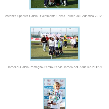
Vacanza-Sportiva-Calcio-Divertimento-Cervia-Torneo-dell-Adriatico-2012-8
Tornei-di-Calcio-Romagna-Centro-Cervia-Torneo-dell-Adriatico-2012-9