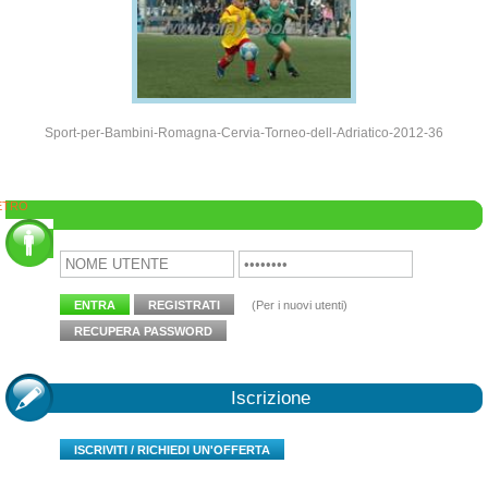
Sport-per-Bambini-Romagna-Cervia-Torneo-dell-Adriatico-2012-36
ETRO
Area Clienti
ENTRA
REGISTRATI
(Per i nuovi utenti)
RECUPERA PASSWORD
Iscrizione
ISCRIVITI / RICHIEDI UN'OFFERTA