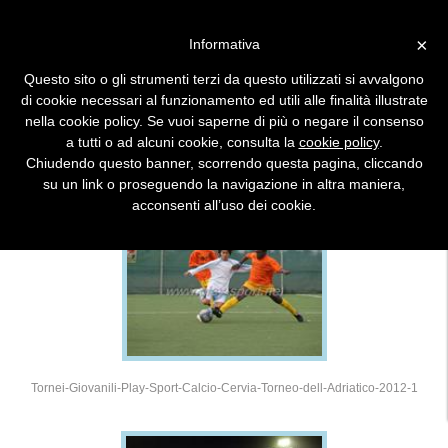
×
Informativa
Questo sito o gli strumenti terzi da questo utilizzati si avvalgono
DETTAGLIO TORNEO FOTO
di cookie necessari al funzionamento ed utili alle finalità illustrate
nella cookie policy. Se vuoi saperne di più o negare il consenso
a tutti o ad alcuni cookie, consulta la
cookie policy
.
2012 - 10° TORNEO DELL'ADRIATICO
Chiudendo questo banner, scorrendo questa pagina, cliccando
su un link o proseguendo la navigazione in altra maniera,
acconsenti all’uso dei cookie.
Tornei-Giovanili-Play-Sport-Calcio-Cervia-Torneo-dell-Adriatico-2012-1