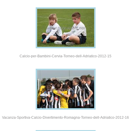
Calcio-per-Bambini-Cervia-Torneo-dell-Adriatico-2012-15
Vacanza-Sportiva-Calcio-Divertimento-Romagna-Torneo-dell-Adriatico-2012-16