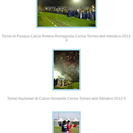
Tornei-di-Pasqua-Calcio-Riviera-Romagnola-Cervia-Torneo-dell-Adriatico-2012-
4
Tornei-Nazionali-di-Calcio-Giovanile-Cervia-Torneo-dell-Adriatico-2012-5