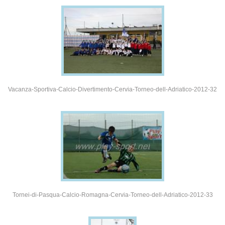
Vacanza-Sportiva-Calcio-Divertimento-Cervia-Torneo-dell-Adriatico-2012-32
Tornei-di-Pasqua-Calcio-Romagna-Cervia-Torneo-dell-Adriatico-2012-33