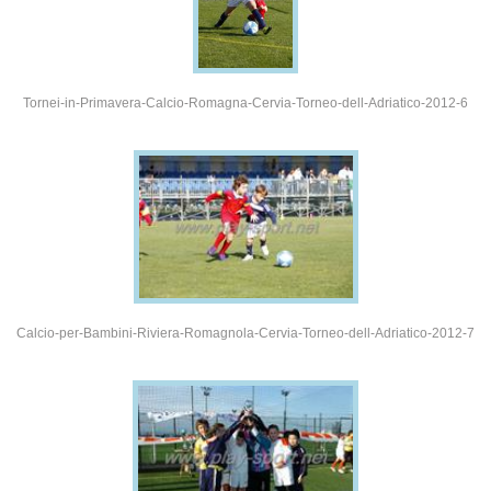
Tornei-in-Primavera-Calcio-Romagna-Cervia-Torneo-dell-Adriatico-2012-6
Calcio-per-Bambini-Riviera-Romagnola-Cervia-Torneo-dell-Adriatico-2012-7