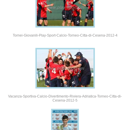
Tornei-Giovanili-Play-Sport-Calcio-Torneo-Citta-di-Cesena-2012-4
Vacanza-Sportiva-Calcio-Divertimento-Riviera-Adriatica-Torneo-Citta-di-
Cesena-2012-5