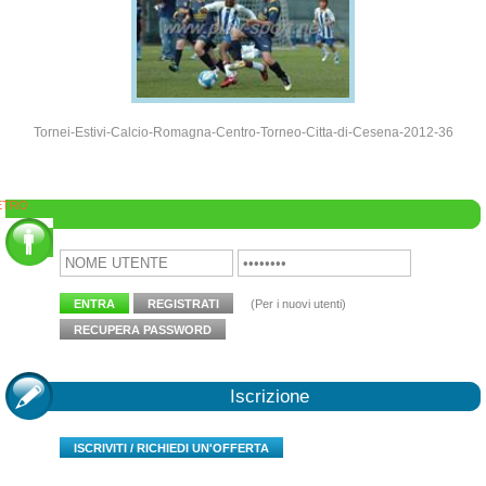
Tornei-Estivi-Calcio-Romagna-Centro-Torneo-Citta-di-Cesena-2012-36
ETRO
Area Clienti
ENTRA
REGISTRATI
(Per i nuovi utenti)
RECUPERA PASSWORD
Iscrizione
ISCRIVITI / RICHIEDI UN'OFFERTA