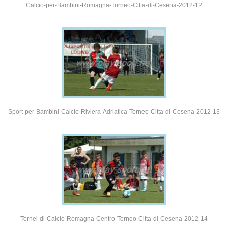
Calcio-per-Bambini-Romagna-Torneo-Citta-di-Cesena-2012-12
Sport-per-Bambini-Calcio-Riviera-Adriatica-Torneo-Citta-di-Cesena-2012-13
Tornei-di-Calcio-Romagna-Centro-Torneo-Citta-di-Cesena-2012-14