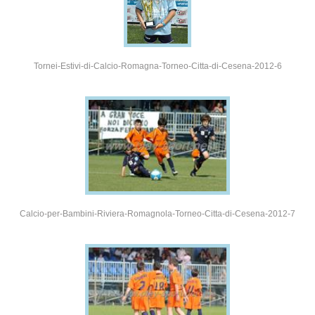
Tornei-Estivi-di-Calcio-Romagna-Torneo-Citta-di-Cesena-2012-6
Calcio-per-Bambini-Riviera-Romagnola-Torneo-Citta-di-Cesena-2012-7