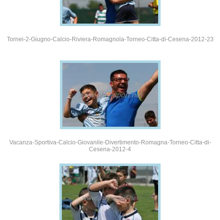
Tornei-2-Giugno-Calcio-Riviera-Romagnola-Torneo-Citta-di-Cesena-2012-23
Vacanza-Sportiva-Calcio-Giovanile-Divertimento-Romagna-Torneo-Citta-di-
Cesena-2012-4