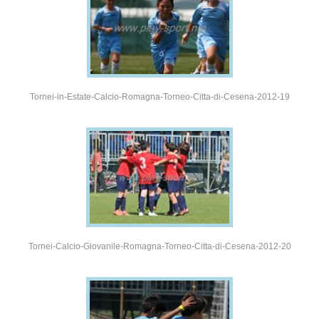
Tornei-in-Estate-Calcio-Romagna-Torneo-Citta-di-Cesena-2012-19
Tornei-Calcio-Giovanile-Romagna-Torneo-Citta-di-Cesena-2012-20