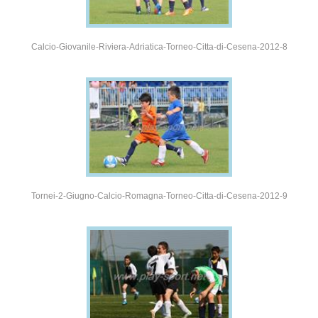
Calcio-Giovanile-Riviera-Adriatica-Torneo-Citta-di-Cesena-2012-8
Tornei-2-Giugno-Calcio-Romagna-Torneo-Citta-di-Cesena-2012-9