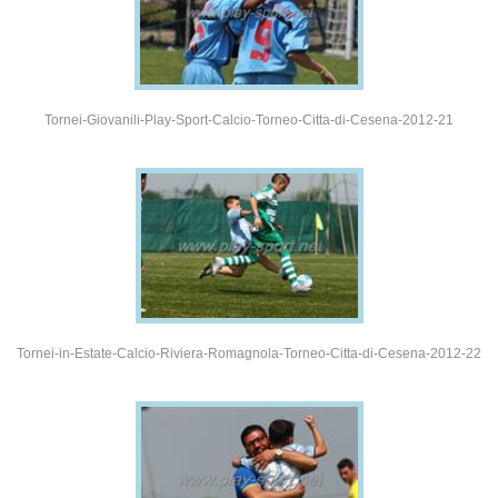
Tornei-Giovanili-Play-Sport-Calcio-Torneo-Citta-di-Cesena-2012-21
Tornei-in-Estate-Calcio-Riviera-Romagnola-Torneo-Citta-di-Cesena-2012-22