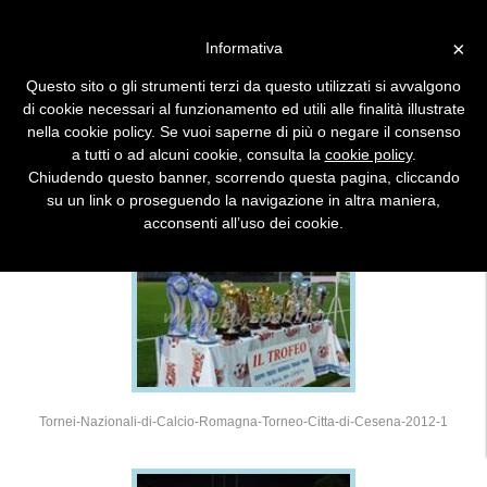
×
Informativa
Questo sito o gli strumenti terzi da questo utilizzati si avvalgono
DETTAGLIO TORNEO FOTO
di cookie necessari al funzionamento ed utili alle finalità illustrate
nella cookie policy. Se vuoi saperne di più o negare il consenso
a tutti o ad alcuni cookie, consulta la
cookie policy
.
2012 - 13° CITTA' DI CESENA
Chiudendo questo banner, scorrendo questa pagina, cliccando
su un link o proseguendo la navigazione in altra maniera,
acconsenti all’uso dei cookie.
Tornei-Nazionali-di-Calcio-Romagna-Torneo-Citta-di-Cesena-2012-1