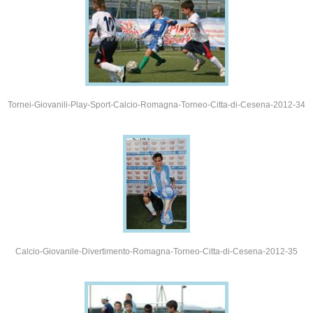
Tornei-Giovanili-Play-Sport-Calcio-Romagna-Torneo-Citta-di-Cesena-2012-34
Calcio-Giovanile-Divertimento-Romagna-Torneo-Citta-di-Cesena-2012-35